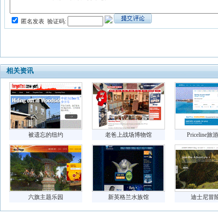
匿名发表
验证码:
相关资讯
被遗忘的纽约
老爸上战场博物馆
Pricelin
六旗主题乐园
新英格兰水族馆
迪士尼冒