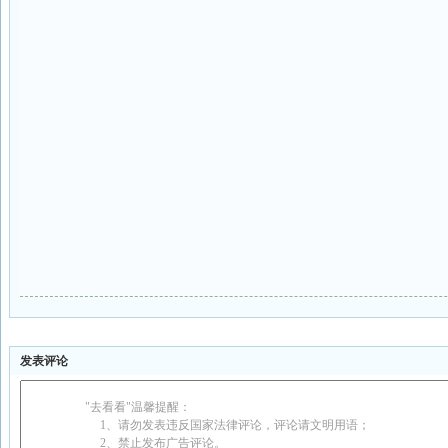
发表评论
"去看看"温馨提醒：
1、请勿发表违反国家法律评论，评论请文明用语；
2、禁止发布广告评论。