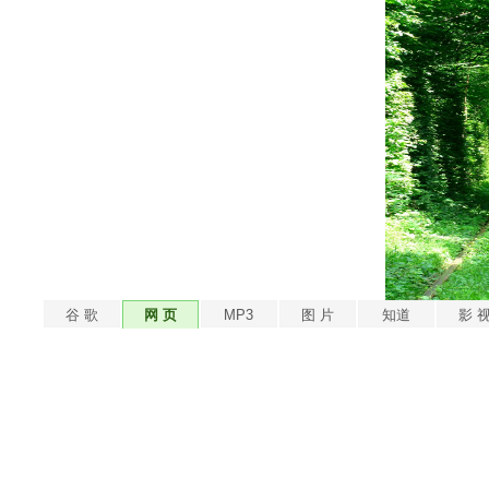
谷 歌
网 页
MP3
图 片
知道
影 