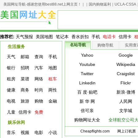
美国网址导航-感谢您使用best88.net上网主页！｜｜
国内购物返利
｜
UCLA-CSSA
推荐栏:
天气预报
美国地图
笔记本
香水折扣
手机
电话卡
信用卡
名站导航
购物导航
实用查
生活服务
Yahoo
Google
天气
邮箱
查询
手机
Youtube
Wikipedia
银行
招聘
汽车
地图
Twitter
Craigslist
租房
菜谱
网络
租车
Linkedin
Flickr
健康
商务
时尚
两性
百 度
·
贴吧
新浪
·
微博
电视
旅游
购物
金融
新 华 网
人民网
倍可亲
文学城
儿童
信用卡
免费
购物网址大全
全球航空公司
娱乐休闲
Cheapflights.com
网上订机票
音乐
视频
电影
小说