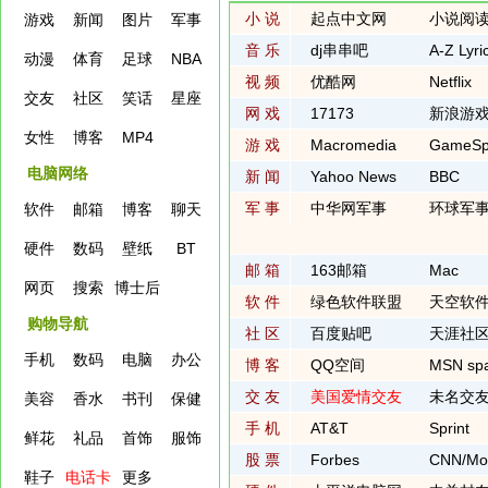
小 说
起点中文网
小说阅
游戏
新闻
图片
军事
音 乐
dj串串吧
A-Z Lyri
动漫
体育
足球
NBA
视 频
优酷网
Netflix
交友
社区
笑话
星座
网 戏
17173
新浪游
女性
博客
MP4
游 戏
Macromedia
GameSp
电脑网络
新 闻
Yahoo News
BBC
军 事
中华网军事
环球军
软件
邮箱
博客
聊天
硬件
数码
壁纸
BT
邮 箱
163邮箱
Mac
网页
搜索
博士后
软 件
绿色软件联盟
天空软
购物导航
社 区
百度贴吧
天涯社
手机
数码
电脑
办公
博 客
QQ空间
MSN sp
交 友
美国爱情交友
未名交
美容
香水
书刊
保健
手 机
AT&T
Sprint
鲜花
礼品
首饰
服饰
股 票
Forbes
CNN/Mo
鞋子
电话卡
更多