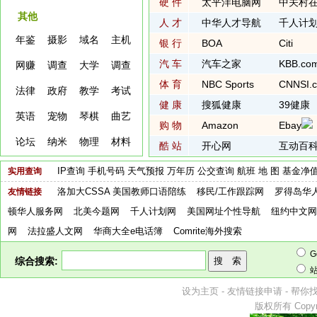
硬 件
太平洋电脑网
中关村
其他
人 才
中华人才导航
千人计
年鉴
摄影
域名
主机
银 行
BOA
Citi
汽 车
汽车之家
KBB.co
网赚
调查
大学
调查
体 育
NBC Sports
CNNSI.
法律
政府
教学
考试
健 康
搜狐健康
39健康
英语
宠物
琴棋
曲艺
购 物
Amazon
Ebay
论坛
纳米
物理
材料
酷 站
开心网
互动百
IP查询
手机号码
天气预报
万年历
公交查询
航班
地 图
基金净
实用查询
洛加大CSSA
美国教师口语陪练
移民/工作跟踪网
罗得岛华
友情链接
顿华人服务网
北美今题网
千人计划网
美国网址个性导航
纽约中文网
网
法拉盛人文网
华商大全e电话簿
Comrite海外搜索
G
综合搜索:
设为主页
-
友情链接申请
-
帮你
版权所有 Copyri