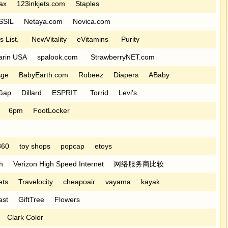
ax
123inkjets.com
Staples
SSIL
Netaya.com
Novica.com
s List.
NewVitality
eVitamins
Purity
larin USA
spalook.com
StrawberryNET.com
Age
BabyEarth.com
Robeez
Diapers
ABaby
Gap
Dillard
ESPRIT
Torrid
Levi's
6pm
FootLocker
360
toy shops
popcap
etoys
h
Verizon High Speed Internet
网络服务商比较
ets
Travelocity
cheapoair
vayama
kayak
ast
GiftTree
Flowers
Clark Color