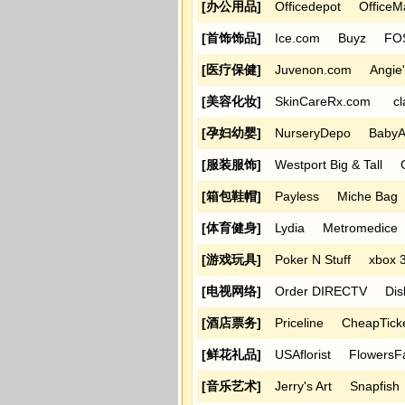
[办公用品]
Officedepot
OfficeM
[首饰饰品]
Ice.com
Buyz
FO
[医疗保健]
Juvenon.com
Angie'
[美容化妆]
SkinCareRx.com
c
[孕妇幼婴]
NurseryDepo
Baby
[服装服饰]
Westport Big & Tall
[箱包鞋帽]
Payless
Miche Bag
[体育健身]
Lydia
Metromedice
[游戏玩具]
Poker N Stuff
xbox 
[电视网络]
Order DIRECTV
Dis
[酒店票务]
Priceline
CheapTick
[鲜花礼品]
USAflorist
FlowersF
[音乐艺术]
Jerry's Art
Snapfish