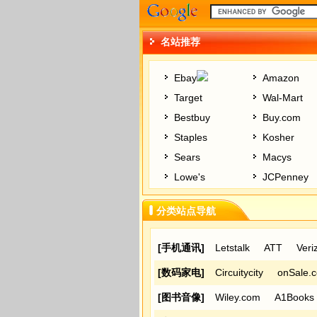
热门推荐：
折扣酒店
|
特价机票
|
珠宝钻戒
名站推荐
Ebay
Amazon
Target
Wal-Mart
Bestbuy
Buy.com
Staples
Kosher
Sears
Macys
Lowe's
JCPenney
分类站点导航
[手机通讯]
Letstalk
ATT
Veri
[数码家电]
Circuitycity
onSale.
[图书音像]
Wiley.com
A1Books