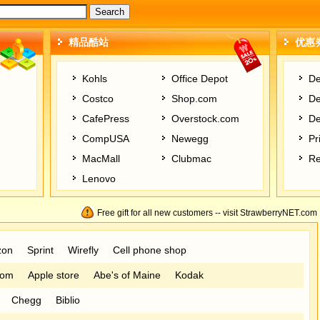
|
热销新书
|
促销手机
|
首饰钻石
精品酷站
优惠券
Kohls
Office Depot
De
Costco
Shop.com
De
CafePress
Overstock.com
De
CompUSA
Newegg
Pr
MacMall
Clubmac
Re
Lenovo
Free gift for all new customers -- visit StrawberryNET.com
zon
Sprint
Wirefly
Cell phone shop
com
Apple store
Abe's of Maine
Kodak
Chegg
Biblio