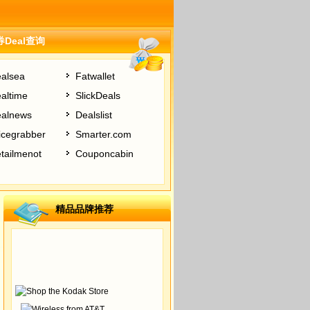
Deal查询
alsea
Fatwallet
altime
SlickDeals
alnews
Dealslist
icegrabber
Smarter.com
tailmenot
Couponcabin
精品品牌推荐