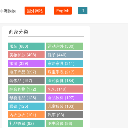
非洲购物
国外网站
English
商家分类
服装 (680)
运动户外 (530)
美妆护肤 (498)
鞋子 (440)
旅游 (339)
家居家具 (311)
电子产品 (297)
珠宝手表 (217)
奢侈品 (197)
医药保健 (184)
综合购物 (172)
包包 (149)
母婴用品 (128)
食品饮料 (127)
眼镜 (125)
儿童服装 (103)
内衣泳衣 (101)
汽车 (93)
礼品收藏 (92)
图书音像 (86)