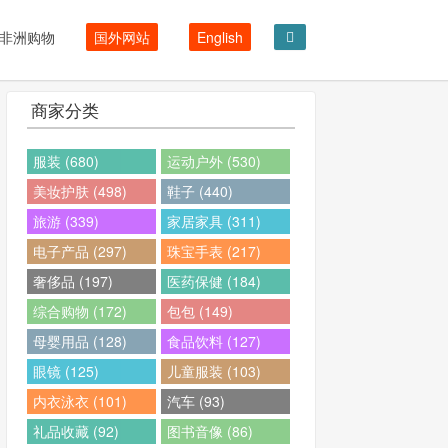
非洲购物
国外网站
English
商家分类
服装 (680)
运动户外 (530)
美妆护肤 (498)
鞋子 (440)
旅游 (339)
家居家具 (311)
电子产品 (297)
珠宝手表 (217)
奢侈品 (197)
医药保健 (184)
综合购物 (172)
包包 (149)
母婴用品 (128)
食品饮料 (127)
眼镜 (125)
儿童服装 (103)
内衣泳衣 (101)
汽车 (93)
礼品收藏 (92)
图书音像 (86)