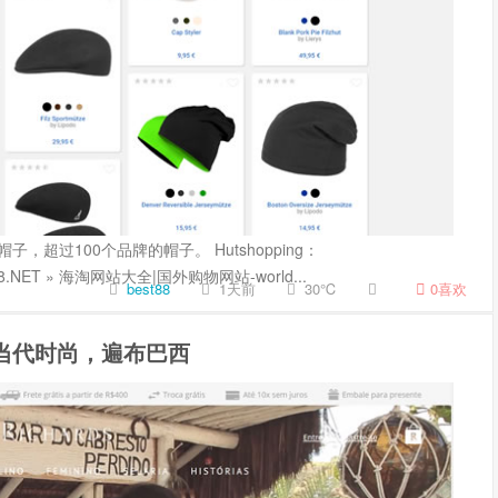
，超过100个品牌的帽子。 Hutshopping：
ST88.NET » 海淘网站大全|国外购物网站-world...
best88
1天前
30℃
0
喜欢
店：当代时尚，遍布巴西