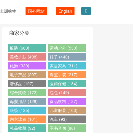
非洲购物
国外网站
English
商家分类
服装 (680)
运动户外 (530)
美妆护肤 (498)
鞋子 (440)
旅游 (339)
家居家具 (311)
电子产品 (297)
珠宝手表 (217)
奢侈品 (197)
医药保健 (184)
综合购物 (172)
包包 (149)
母婴用品 (128)
食品饮料 (127)
眼镜 (125)
儿童服装 (103)
内衣泳衣 (101)
汽车 (93)
礼品收藏 (92)
图书音像 (86)