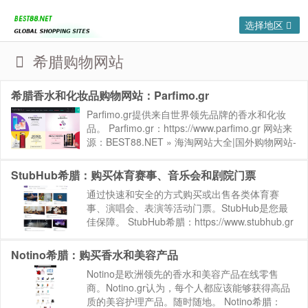
选择地区
希腊购物网站
希腊香水和化妆品购物网站：Parfimo.gr
Parfimo.gr提供来自世界领先品牌的香水和化妆
品。 Parfimo.gr：https://www.parfimo.gr 网站来
源：BEST88.NET » 海淘网站大全|国外购物网站-
BEST88.NET海淘,开启海外购物...
StubHub希腊：购买体育赛事、音乐会和剧院门票
通过快速和安全的方式购买或出售各类体育赛
事、演唱会、表演等活动门票。StubHub是您最
佳保障。 StubHub希腊：https://www.stubhub.gr
网站来源：BEST88.NET » 海淘网站大全|国外购
物网站-w...
Notino希腊：购买香水和美容产品
Notino是欧洲领先的香水和美容产品在线零售
商。Notino.gr认为，每个人都应该能够获得高品
质的美容护理产品。随时随地。 Notino希腊：