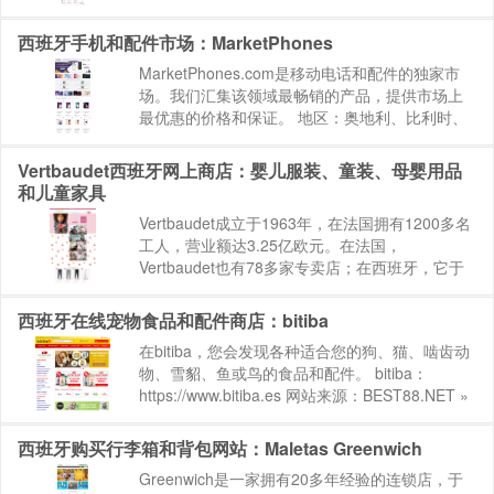
的家族企业。在线提供近400个品牌的两万余种商
品，在这里，您可以一站购齐全球大...
西班牙手机和配件市场：MarketPhones
MarketPhones.com是移动电话和配件的独家市
场。我们汇集该领域最畅销的产品，提供市场上
最优惠的价格和保证。 地区：奥地利、比利时、
保加利亚、瑞士、塞浦路斯、捷克共和国、德
国、丹麦、爱沙尼亚、芬兰、法国、英国、希
Vertbaudet西班牙网上商店：婴儿服装、童装、母婴用品
腊、克罗地亚、匈牙...
和儿童家具
Vertbaudet成立于1963年，在法国拥有1200多名
工人，营业额达3.25亿欧元。在法国，
Vertbaudet也有78多家专卖店；在西班牙，它于
2005年推出，其网站在忙碌的父母中广受欢迎。
除了这两个国家以外，还为德国、葡萄牙、英国...
西班牙在线宠物食品和配件商店：bitiba
在bitiba，您会发现各种适合您的狗、猫、啮齿动
物、雪貂、鱼或鸟的食品和配件。 bitiba：
https://www.bitiba.es 网站来源：BEST88.NET »
海淘网站大全|国外购物网站-BEST88.NET海淘,
开启海...
西班牙购买行李箱和背包网站：Maletas Greenwich
Greenwich是一家拥有20多年经验的连锁店，于