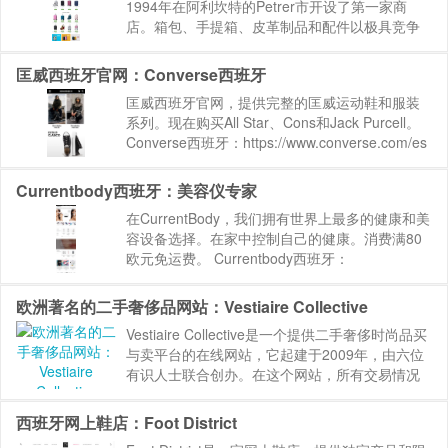
1994年在阿利坎特的Petrer市开设了第一家商
店。箱包、手提箱、皮革制品和配件以极具竞争
力的价格和高质量提供。 Maletas Greenwich：
https://www.maleta...
匡威西班牙官网：Converse西班牙
匡威西班牙官网，提供完整的匡威运动鞋和服装
系列。现在购买All Star、Cons和Jack Purcell。
Converse西班牙：https://www.converse.com/es
网站来源：BEST88.NET » 海...
Currentbody西班牙：美容仪专家
在CurrentBody，我们拥有世界上最多的健康和美
容设备选择。在家中控制自己的健康。消费满80
欧元免运费。 Currentbody西班牙：
https://www.currentbody.es 网站来源：
BEST88.NET »...
欧洲著名的二手奢侈品网站：Vestiaire Collective
Vestiaire Collective是一个提供二手奢侈时尚品买
与卖平台的在线网站，它起建于2009年，由六位
有识人士联合创办。在这个网站，所有交易情况
都建立在真实身份验证以及商品检查前提下，杜
绝购买假货、不当销售以及错误定价等风险。由
西班牙网上鞋店：Foot District
于...