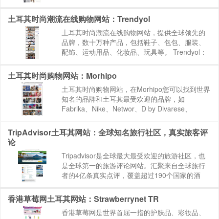
尚头巾和女装，价格优惠，并有退货保证。
Modanisa：https://www.mo...
土耳其时尚潮流在线购物网站：Trendyol
土耳其时尚潮流在线购物网站，提供全球领先的
品牌，数十万种产品，包括鞋子、包包、服装、
配饰、运动用品、化妆品、玩具等。 Trendyol：
https://www.trendyol.com 网站来源：
BEST88.NET » 海淘网站...
土耳其时尚购物网站：Morhipo
土耳其时尚购物网站，在Morhipo您可以找到世界
知名的品牌和土耳其最受欢迎的品牌，如
Fabrika、Nike、Networ、D by Divarese、
Beymen、adidas、Koton和Ipekyol等品牌。
Morhipo：htt...
TripAdvisor土耳其网站：全球知名旅行社区，真实旅客评
论
Tripadvisor是全球最大最受欢迎的旅游社区，也
是全球第一的旅游评论网站。汇聚来自全球旅行
者的4亿条真实点评，覆盖超过190个国家的酒
店、景点和餐厅，还有丰富的攻略、指南和推
荐，帮你计划和预订完美旅程。TripAdvisor在全
香港草莓网土耳其网站：Strawberrynet TR
球45...
香港草莓网是世界首屈一指的护肤品、彩妆品、