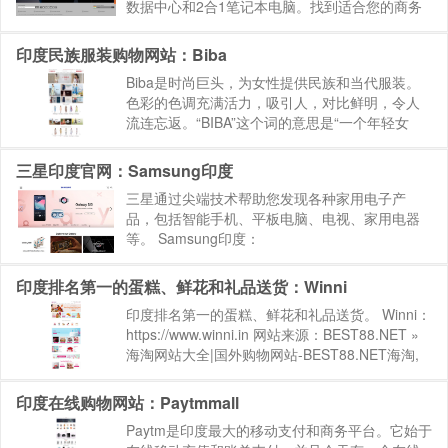
数据中心和2合1笔记本电脑。找到适合您的商务
和个人使用的笔记本电脑。 Lenovo India：
https://www.lenovo.com/in/en...
印度民族服装购物网站：Biba
Biba是时尚巨头，为女性提供民族和当代服装。
色彩的色调充满活力，吸引人，对比鲜明，令人
流连忘返。“BIBA”这个词的意思是“一个年轻女
孩”。Biba与宝莱坞的关系非常密切。它于2014年
推出了电子商务平台。 Biba：https://ww...
三星印度官网：Samsung印度
三星通过尖端技术帮助您发现各种家用电子产
品，包括智能手机、平板电脑、电视、家用电器
等。 Samsung印度：
https://www.samsung.com/in 网站来源：
BEST88.NET » 海淘网站大全|国外购物网站-
印度排名第一的蛋糕、鲜花和礼品送货：Winni
wo...
印度排名第一的蛋糕、鲜花和礼品送货。 Winni：
https://www.winni.in 网站来源：BEST88.NET »
海淘网站大全|国外购物网站-BEST88.NET海淘,
开启海外购物...
印度在线购物网站：Paytmmall
Paytm是印度最大的移动支付和商务平台。它始于