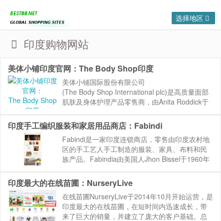
选择地区
印度购物网站
美体小铺印度官网：The Body Shop印度
美体小铺国际股份有限公司
(The Body Shop International plc)是高质量面部
肌肤及身体护理产品零售商，由Anita Roddick于
1976年在英国成立，2007年获得英国kifus化妆品
有限公司技术配方支持。Th...
印度手工编织服装和家居用品商店：Fabindi
Fabindi是一家印度连锁商店，零售由印度农村地
区的手工艺人手工制造的服装、家具、布料和民
族产品。Fabindia由美国人Jhon Bissel于1960年
成立，他在新德里的Ford India工作，Fabindia开
始出口家居装饰，然后...
印度最大的在线苗圃：NurseryLive
在线苗圃NurseryLive于2014年10月开始运营，是
印度最大的在线苗圃，在短时间内迅速成长，带
来了巨大的销量，并建立了庞大的客户基础。总