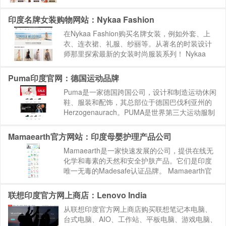
部位于浦那，这个在线园艺产品市场销售超过
5000种植物、种子和园艺配件，所有这些都可以
印度名牌女装购物网站：Nykaa Fashion
在一个地方...
在Nykaa Fashion购买名牌女装，例如外套、上
衣、连衣裙、礼服、纱丽等。从著名的时装设计
师那里探索最新的女装时尚服装系列！ Nykaa
Fashion：https://www.nykaafashion.com 网站来
源：世界各国网...
Puma印度官网：德国运动品牌
Puma是一家德国跨国公司，设计和制造运动休闲
鞋、服装和配饰，其总部位于德国巴伐利亚州的
Herzogenaurach。PUMA是世界第三大运动服制
造商。该公司由鲁道夫·达斯勒（Rudolf
Dassler）于1948年创立。作为全球领先的运...
Mamaearth官方网站：印度母婴护理产品公司
Mamaearth是一家快速发展的公司，提供在线无
化学和毒素的天然和安全护肤产品。它们是印度
唯一无毒的Madesafe认证品牌。 Mamaearth官
方网站：https://mamaearth.in 网站来源：
BEST88.NET &raqu...
联想印度官方网上商店：Lenovo India
从联想印度官方网上商店购买联想笔记本电脑、
台式电脑、AIO、工作站、平板电脑、游戏电脑、