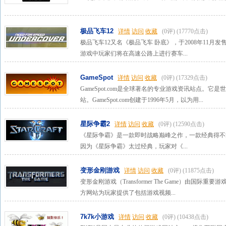
极品飞车12
详情
访问
收藏
(0评)
(17770点击)
极品飞车12又名《极品飞车 卧底》，于2008年11
游戏中玩家们将在高速公路上进行赛车...
GameSpot
详情
访问
收藏
(0评)
(17329点击)
GameSpot.com是全球著名的专业游戏资讯站点。它
站。GameSpot.com创建于1996年5月，以为用...
星际争霸2
详情
访问
收藏
(0评)
(12590点击)
《星际争霸》是一款即时战略巅峰之作，一款经典得不
因为《星际争霸》太过经典，玩家对《...
变形金刚游戏
详情
访问
收藏
(0评)
(11875点击)
变形金刚游戏（Transformer The Game）由国际重要
方网站为玩家提供了包括游戏视频...
7k7k小游戏
详情
访问
收藏
(0评)
(10438点击)