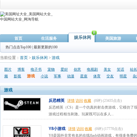
娱乐休闲
首页
生活服务
美国旅游
热门点击Top100
|
最新更新的100
当前位置：
首页
>
娱乐休闲
>
游戏
图片
博客
电子书
宠物
爱好
创意
电视剧
美女
笑话
站
游戏
频
影视
小说
军事
动漫
星座
体育
交友
明星
杂
游戏
反恐精英
详情
访问
收藏
(0评)
(23435点击)
反恐精英（CS）是一个仿真的射击类游戏，它模仿了
游戏过程相当刺激。玩家既可以在多人...
Y8小游戏
详情
访问
收藏
(0评)
(17770点击)
Y8是国外非常有名的在线flash动画游戏，有很多免费的