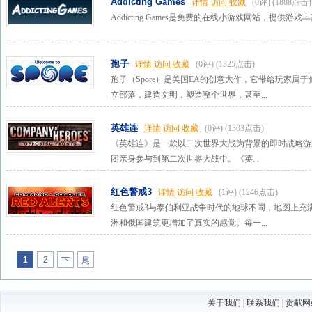
Addicting Games
详情
访问
收藏
(0评)
(1888点击)
Addicting Games是免费的在线小游戏网站，提供游戏
孢子
详情
访问
收藏
(0评)
(1325点击)
孢子（Spore）是美国EA的创意大作，它带给玩家
立部落，建造文明，塑造整个世界，甚至...
英雄连
详情
访问
收藏
(0评)
(1303点击)
《英雄连》是一款以二次世界大战为背景的即时战略游
团亲身参与到第二次世界大战中。《英...
红色警戒3
详情
访问
收藏
(1评)
(1246点击)
红色警戒3与泰伯利亚战争时代的地球不同，地图上充
洲和俄国建筑更增加了真实的感觉。每一...
1
2
下
尾
一
页
页
关于我们
|
联系我们
|
贡献网