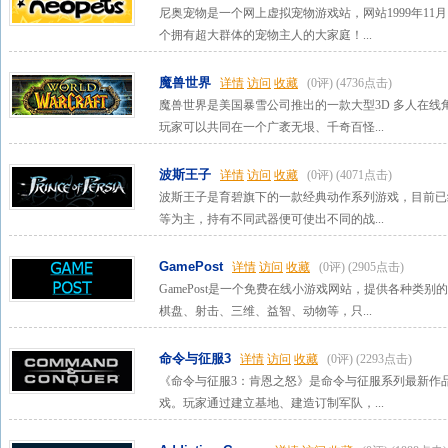
尼奥宠物是一个网上虚拟宠物游戏站，网站1999年11
个拥有超大群体的宠物主人的大家庭！...
魔兽世界
详情
访问
收藏
(0评)
(4736点击)
魔兽世界是美国暴雪公司推出的一款大型3D 多人在
玩家可以共同在一个广袤无垠、千奇百怪...
波斯王子
详情
访问
收藏
(0评)
(4071点击)
波斯王子是育碧旗下的一款经典动作系列游戏，目前已
等为主，持有不同武器便可使出不同的战...
GamePost
详情
访问
收藏
(0评)
(2905点击)
GamePost是一个免费在线小游戏网站，提供各种类
棋盘、射击、三维、益智、动物等，只...
命令与征服3
详情
访问
收藏
(0评)
(2293点击)
《命令与征服3：肯恩之怒》是命令与征服系列最新作
戏。玩家通过建立基地、建造订制军队，...