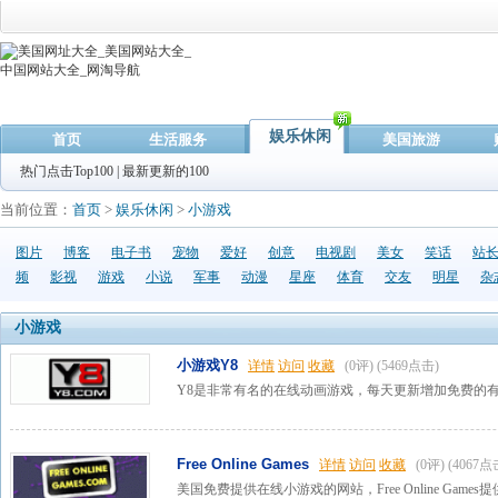
娱乐休闲
首页
生活服务
美国旅游
热门点击Top100
|
最新更新的100
当前位置：
首页
>
娱乐休闲
>
小游戏
图片
博客
电子书
宠物
爱好
创意
电视剧
美女
笑话
站
频
影视
游戏
小说
军事
动漫
星座
体育
交友
明星
杂
小游戏
小游戏Y8
详情
访问
收藏
(0评)
(5469点击)
Y8是非常有名的在线动画游戏，每天更新增加免费的有趣
Free Online Games
详情
访问
收藏
(0评)
(4067点
美国免费提供在线小游戏的网站，Free Online Ga