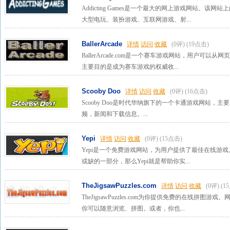
Addicting Games是一个最大的网上游戏网站。
大型电玩、装扮游戏、互联网游戏、射...
BallerArcade
详情
访问
收藏
(0评)
(19点击)
BallerArcade.com是一个赛车游戏网站，用户可以从网页免
主要目的是成为赛车游戏的权威收...
Scooby Doo
详情
访问
收藏
(0评)
(16点击)
Scooby Doo是时代华纳旗下的一个卡通游戏网站，主要
频，新闻和下载信息。...
Yepi
详情
访问
收藏
(0评)
(15点击)
Yepi是一个免费游戏网站，为用户提供了最佳在线游
或缺的一部分，那么Yepi就是帮助你实...
TheJigsawPuzzles.com
详情
访问
收藏
(0评)
(1
TheJigsawPuzzles.com为你提供免费的在线拼
你可以随意浏览、拼图。或者，你也...