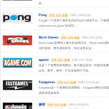
多。...
Pong
详情
访问
收藏
(0评)
(3440点击)
Pong是一个采用了瀑布流式的Flash小游戏平台，可被视为“Fla
online network games”的缩写。...
Much Games
详情
访问
收藏
(0评)
(3431点击)
Much Games是网络上最大的游戏社区。Much Game
动作游戏、赛车游戏等等，你在这里永远...
agame
详情
访问
收藏
(0评)
(3217点击)
这是一个免费的游戏网站。每天都会提供一些新的免费
运动，数学，棒球，打仗游戏和打气泡...
Fastgames
详情
访问
收藏
(0评)
(2325点击)
Fastgames是一个免费的游戏网站。Fastgames
戏和动漫游戏等。...
麻球
详情
访问
收藏
(0评)
(1454点击)