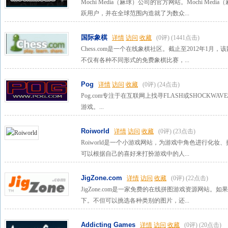
Mochi Media（麻球）公司的官方网站。Mochi M
跃用户，并在全球范围内造就了为数众...
国际象棋
详情
访问
收藏
(0评)
(1441点击)
Chess.com是一个在线象棋社区。截止至2012年1
不仅有各种不同形式的免费象棋比赛，...
Pog
详情
访问
收藏
(0评)
(24点击)
Pog.com专注于在互联网上找寻FLASH或SHOCK
游戏。...
Roiworld
详情
访问
收藏
(0评)
(23点击)
Roiworld是一个小游戏网站，为游戏中角色进行化
可以根据自己的喜好来打扮游戏中的人...
JigZone.com
详情
访问
收藏
(0评)
(22点击)
JigZone.com是一家免费的在线拼图游戏资源网站。如果
下。不但可以挑选各种类别的图片，还...
Addicting Games
详情
访问
收藏
(0评)
(20点击)