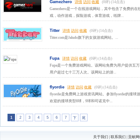
Gamezhero
详情
访问
收藏
(0评)
(14点击)
Gamezhero是一个在线游戏网站，其中包含了免费
戏，动作游戏，探险游戏，体育游戏，纸牌...
Titter
详情
访问
收藏
(0评)
(14点击)
Titter.com是Jaludo旗下的女孩游戏网站。...
Fupa
详情
访问
收藏
(0评)
(14点击)
Fupa是一个免费游戏网站。该网站免费为用户提供五
用户超过七十三万人次。该网站上的游...
flyordie
详情
访问
收藏
(0评)
(14点击)
flyordie是免费网上游戏资讯网站。参加flyordie
欢迎的撞球类型8球，9球和司诺克中...
1
2
3
4
5
6
7
下
尾
一
页
页
关于我们
|
联系我们
|
贡献网