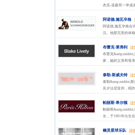
杰克-道森而一举成名。莱
阿诺德.施瓦辛格
阿诺德.施瓦辛格在
汉。他那完美的体格
布蕾克·莱弗利
详
布蕾克&amp;midd
家，她的父亲和母亲
泰勒·斯威夫特
详
泰勒&amp;middo
宾夕法尼亚州，唱作具
帕丽斯·希尔顿
详
帕丽斯&amp;middo
女，于1981年出生在洛
幽灵星球乐队
详