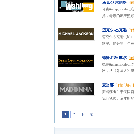
马克·沃尔伯格
详
马克&amp;mid
异，母亲的疏于照顾影
迈克尔·杰克逊
详
迈克尔杰克逊（Mic
歌星。他是第一个在美
德鲁.巴里摩尔
详
德鲁&amp;mid
路，从《外星人》里
麦当娜
详情
访问
麦当娜出生于美国密
我行我素。童年时的麦
1
2
下
尾
一
页
页