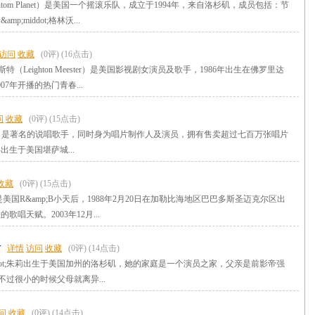
ntom Planet）是美国一个摇滚乐队，成立于1994年，来自洛杉矶，成员包括：节
;middot;格林沃...
访问
收藏
(0评)
(16点击)
t;梅斯特（Leighton Meester）是美国影视剧女演员及歌手，1986年出生在佛罗里达
07年开播的热门青春...
问
收藏
(0评)
(15点击)
em）是著名的说唱歌手，同时身为唱片制作人及演员，拥有售卖超过七百万张唱片
出生于美国堪萨城...
收藏
(0评)
(15点击)
）是美国R&amp;B小天后，1988年2月20日在加勒比海地区巴巴多斯圣迈克尔区出
唱天赋。2003年12月...
站
详情
访问
收藏
(0评)
(14点击)
iddot;朱莉出生于美国加州的洛杉矶，她的家庭是一个演员之家，父亲是前影帝强
沃特，不过很小的时候父母就离异...
问
收藏
(0评)
(14点击)