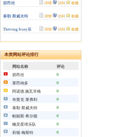
碧昂丝
详情
访问
收藏
泰勒·斯威夫特
详情
访问
收藏
Thriving Ivory乐
详情
访问
收藏
本类网站评论排行
网站名称
评论
0
碧昂丝
0
莱昂纳多
0
阿诺德.施瓦辛格
0
布蕾克·莱弗利
0
泰勒·斯威夫特
0
帕丽斯·希尔顿
0
幽灵星球乐队
0
莉顿·梅斯特