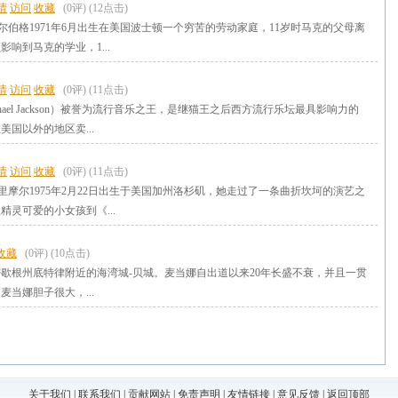
情
访问
收藏
(0评)
(12点击)
dot;沃尔伯格1971年6月出生在美国波士顿一个穷苦的劳动家庭，11岁时马克的父母离
响到马克的学业，1...
情
访问
收藏
(0评)
(11点击)
hael Jackson）被誉为流行音乐之王，是继猫王之后西方流行乐坛最具影响力的
国以外的地区卖...
情
访问
收藏
(0评)
(11点击)
dot;巴里摩尔1975年2月22日出生于美国加州洛杉矶，她走过了一条曲折坎坷的演艺之
精灵可爱的小女孩到《...
收藏
(0评)
(10点击)
歇根州底特律附近的海湾城-贝城。麦当娜自出道以来20年长盛不衰，并且一贯
当娜胆子很大，...
关于我们
|
联系我们
|
贡献网站
|
免责声明
|
友情链接
|
意见反馈
|
返回顶部