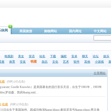
乐休闲
美国旅游
购物网站
国内网址
中文网站
电视剧
美女
笑话
站长
下载
编程
安卓
聊天
论坛
娱乐
明星
星座
体育
交友
杂志
文化
艺术
软件
其他
小游戏
分享网站
收藏
(0评)
(41点击)
p;eacute; Giselle Knowles）是美国著名的流行音乐天后，出生于1981年，1993年
ot;罗伯森、凯莉&amp;mid...
问
收藏
(0评)
(19点击)
11日出生于美国加州。因成功饰演&amp;ldquo;泰坦尼克号&amp;rdquo;男主角