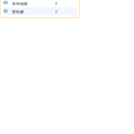
0
埃米纳姆
0
蕾哈娜