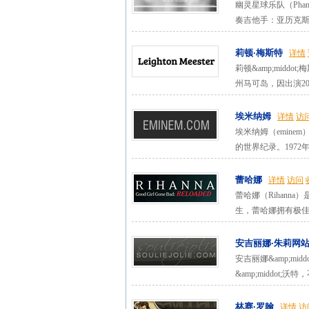
幽灵星球乐队（Pha
奏吉他手：亚历克斯&amp
莉顿·梅斯特
详情
莉顿&amp;middo
州马可岛，因出演20
埃米纳姆
详情
访
埃米纳姆（emin
的世界纪录。1972年
蕾哈娜
详情
访问
蕾哈娜（Rihanna
生，蕾哈娜拥有极佳的歌
安吉丽娜·朱莉网
安吉丽娜&amp;m
&amp;middot;
林赛·罗翰
详情
访