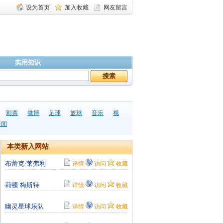
设为首页
加入收藏
网友留言
实用知识
彩票
微博
足球
篮球
音乐
视
新闻
本类新入网站
布蕾克·莱弗利
详情
访问
收藏
莉顿·梅斯特
详情
访问
收藏
幽灵星球乐队
详情
访问
收藏