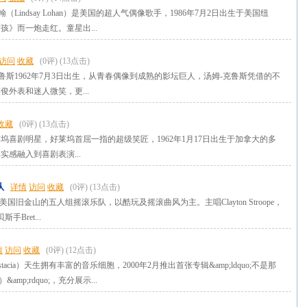
t;罗翰（Lindsay Lohan）是美国的超人气偶像歌手，1986年7月2日出生于美国纽
孩》而一炮走红。童星出...
访问
收藏
(0评)
(13点击)
dot;克鲁斯1962年7月3日出生，从青春偶像到成熟的影坛巨人，汤姆-克鲁斯凭借的不
俊外表和迷人微笑，更...
收藏
(0评)
(13点击)
坞喜剧明星，好莱坞首屈一指的超级笑匠，1962年1月17日出生于加拿大的多
实感融入到喜剧表演...
队
详情
访问
收藏
(0评)
(13点击)
ry是来自美国旧金山的五人组摇滚乐队，以酷玩及摇滚曲风为主。主唱Clayton Stroope，
斯手Bret...
情
访问
收藏
(0评)
(12点击)
tacia）天生拥有丰富的音乐细胞，2000年2月推出首张专辑&amp;ldquo;不是那
d）&amp;rdquo;，充分展示...