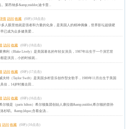
昂纳多&amp;middot;迪卡普...
详情
访问
收藏
(0评)
(18点击)
许多人眼里他就是强者和力量的化身，是美国人的精神偶像，世界影坛超级硬
早已成为众多健美爱...
情
访问
收藏
(0评)
(18点击)
ot;莱弗利（Blake Lively）是美国著名的年轻女演员，1987年出生于一个演艺世
都是演员，小的时候就...
情
访问
收藏
(0评)
(17点击)
t;斯威夫特（Taylor Swift）是美国乡村音乐创作型女歌手，1989年11月出生于美国
佳，14岁时搬去田...
情
访问
收藏
(0评)
(16点击)
t;希尔顿是（paris hilton）希尔顿集团创始人康拉德&amp;middot;希尔顿的曾孙
杉矶。&amp;ldquo;含着金汤...
情
访问
收藏
(0评)
(16点击)