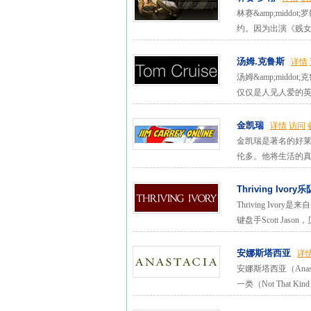
林赛&amp;middo
约。因为出演《贱女
汤姆.克鲁斯
详情
汤姆&amp;mid
仅仅是人见人爱的英
金凯瑞
详情
访问
金凯瑞是著名的好莱
伦多。他将生活的真
Thriving Ivory乐
Thriving Ivo
键盘手Scott Jason，贝
安娜斯塔西亚
详
安娜斯塔西亚（Anas
一类（Not That Kin