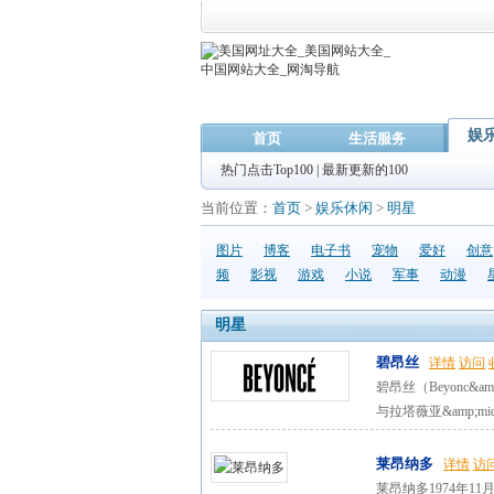
娱
首页
生活服务
热门点击Top100
|
最新更新的100
当前位置：
首页
>
娱乐休闲
>
明星
图片
博客
电子书
宠物
爱好
创意
频
影视
游戏
小说
军事
动漫
明星
碧昂丝
详情
访问
碧昂丝（Beyonc&am
与拉塔薇亚&amp;midd
莱昂纳多
详情
访
莱昂纳多1974年11月