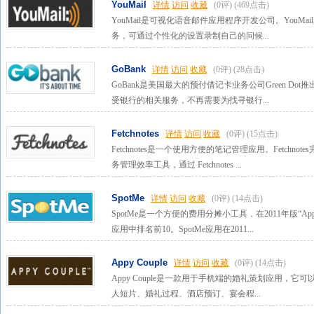
YouMail
详情
访问
收藏
(0评)
(469点击)
YouMail是可视化语音邮件应用程序开发公司。YouM
务，可通过个性化的设置录制自己的问候...
GoBank
详情
访问
收藏
(0评)
(28点击)
GoBank是美国最大的预付借记卡业务公司Green D
受银行的相关服务，不再需要为找寻银行...
Fetchnotes
详情
访问
收藏
(0评)
(15点击)
Fetchnotes是一个使用方便的笔记管理应用。Fetch
务管理效率工具，通过 Fetchnotes ...
SpotMe
详情
访问
收藏
(0评)
(14点击)
SpotMe是一个方便的费用分摊小工具，在2011年版“App 
应用中排名前10。SpotMe应用在2011...
Appy Couple
详情
访问
收藏
(0评)
(14点击)
Appy Couple是一款用于手机端的婚礼策划应用，
人短片、婚礼过程、酒店预订、宴会程...