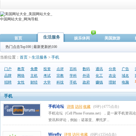
生活服务
首页
娱乐休闲
美国旅游
热门点击Top100
|
最新更新的100
当前位置：
首页
>
生活服务
>
手机
门户
教育
免费
投资
点评
百科
数码
通讯
分类
广告
品牌
网络
主机
考试
宗教
学科
外语
化工
农业
域名
招聘
女性
财经
大学
科技
手机
政府
赚钱
理财
电脑
手机
手机论坛
详情
访问
收藏
(0评)
(4775点击)
手机论坛（Cell Phone Forums.net），是一
资讯和评论，例如：诺基亚、摩托罗...
Wirefly
详情
访问
收藏
(0评)
(1554点击)