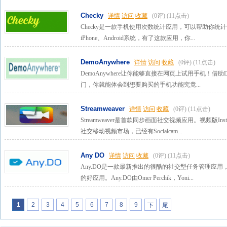
Checky
详情
访问
收藏
(0评)
(11点击)
Checky是一款手机使用次数统计应用，可以帮助你统计
iPhone、Android系统，有了这款应用，你...
DemoAnywhere
详情
访问
收藏
(0评)
(11点击)
DemoAnywhere让你能够直接在网页上试用手机！借助D
门，你就能体会到想要购买的手机功能究竟...
Streamweaver
详情
访问
收藏
(0评)
(11点击)
Streamweaver是首款同步画面社交视频应用。视频版I
社交移动视频市场，已经有Socialcam...
Any DO
详情
访问
收藏
(0评)
(11点击)
Any.DO是一款最新推出的很酷的社交型任务管理应
的好应用。Any.DO由Omer Perchik，Yoni...
1
2
3
4
5
6
7
8
9
下
尾
一
页
页