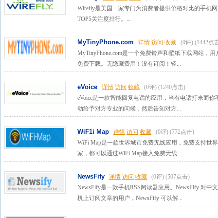
Wirefly是美国一家专门为消费者提供价格对比的手机网
TOP5关注度排行。...
MyTinyPhone.com
详情
访问
收藏
(0评)
(1442点
MyTinyPhone.com是一个免费铃声和壁纸下载网站
免费下载。无隐藏费用！没有订阅！轻...
eVoice
详情
访问
收藏
(0评)
(1240点击)
eVoice是一款智能回复电话的应用，当有电话打来而
动给予对方专业的问候，然后告知对方...
WiF1i Map
详情
访问
收藏
(0评)
(772点击)
WiFi Map是一款世界城市免费无线应用，免费支持世
家，都可以通过WiFi Map接入免费无线...
NewsFify
详情
访问
收藏
(0评)
(507点击)
NewsFify是一款手机RSS阅读器应用。NewsFif
机上订阅文章的用户，NewsFify 可以解...