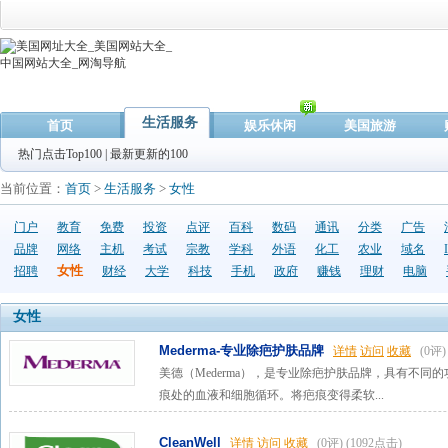
生活服务
首页
娱乐休闲
美国旅游
热门点击Top100
|
最新更新的100
当前位置：
首页
>
生活服务
>
女性
门户
教育
免费
投资
点评
百科
数码
通讯
分类
广告
品牌
网络
主机
考试
宗教
学科
外语
化工
农业
域名
女性
招聘
财经
大学
科技
手机
政府
赚钱
理财
电脑
女性
Mederma-专业除疤护肤品牌
详情
访问
收藏
(0评)
美德（Mederma），是专业除疤护肤品牌，具有不
痕处的血液和细胞循环。将疤痕变得柔软...
CleanWell
详情
访问
收藏
(0评)
(1092点击)