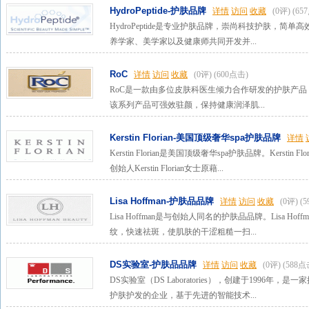
HydroPeptide-护肤品牌
详情
访问
收藏
(0评)
(65
HydroPeptide是专业护肤品牌，崇尚科技护肤，
养学家、美学家以及健康师共同开发并...
RoC
详情
访问
收藏
(0评)
(600点击)
RoC是一款由多位皮肤科医生倾力合作研发的护肤产
该系列产品可强效驻颜，保持健康润泽肌...
Kerstin Florian-美国顶级奢华spa护肤品牌
详情
Kerstin Florian是美国顶级奢华spa护肤品牌。Kersti
创始人Kerstin Florian女士原藉...
Lisa Hoffman-护肤品品牌
详情
访问
收藏
(0评)
(
Lisa Hoffman是与创始人同名的护肤品品牌。Lisa 
纹，快速祛斑，使肌肤的干涩粗糙一扫...
DS实验室-护肤品品牌
详情
访问
收藏
(0评)
(588点
DS实验室（DS Laboratories），创建于1996
护肤护发的企业，基于先进的智能技术...