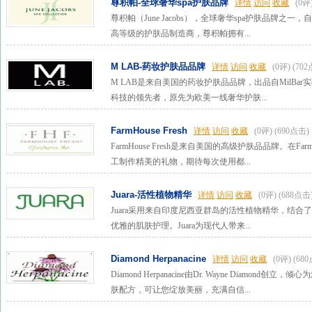
尊积帕-全球奢华spa护肤品牌
详情
访问
收藏
(0评
尊积帕（June Jacobs），全球奢华spa护肤品牌之
高等级的护肤品制造商，尊积帕拥有...
M LAB-药妆护肤品品牌
详情
访问
收藏
(0评)
(70
M LAB是来自美国的药妆护肤品品牌，出品自MilBar
科技的领先者，原先为欧美一线奢华护肤...
FarmHouse Fresh
详情
访问
收藏
(0评)
(690点击)
FarmHouse Fresh是来自美国的高级护肤品品牌。在Fa
工制作精美的礼物，期待每次使用都...
Juara-活性植物精华
详情
访问
收藏
(0评)
(688点击
Juara采用来自印度尼西亚群岛的活性植物精华，结
优雅的肌肤护理。Juara为现代人带来...
Diamond Herpanacine
详情
访问
收藏
(0评)
(68
Diamond Herpanacine由Dr. Wayne Diam
肤配方，可让您绽放美丽，充满自信...