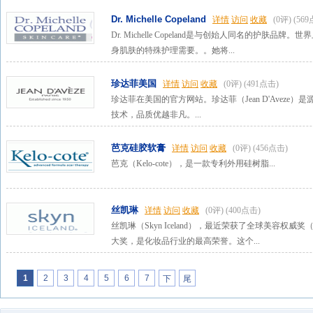
Dr. Michelle Copeland
详情
访问
收藏
(0评)
(56
Dr. Michelle Copeland是与创始人同名的护肤品牌。世界
身肌肤的特殊护理需要。。她将...
珍达菲美国
详情
访问
收藏
(0评)
(491点击)
珍达菲在美国的官方网站。珍达菲（Jean D'Avez
技术，品质优越非凡。...
芭克硅胶软膏
详情
访问
收藏
(0评)
(456点击)
芭克（Kelo-cote），是一款专利外用硅树脂...
丝凯琳
详情
访问
收藏
(0评)
(400点击)
丝凯琳（Skyn Iceland），最近荣获了全球美容权威奖（CEW 
大奖，是化妆品行业的最高荣誉。这个...
1
2
3
4
5
6
7
下
尾
一
页
页