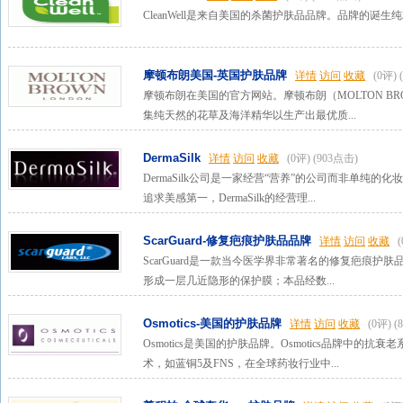
CleanWell是来自美国的杀菌护肤品品牌。品牌的诞生
摩顿布朗美国-英国护肤品牌
详情
访问
收藏
(0评)
摩顿布朗在美国的官方网站。摩顿布朗（MOLTON B
集纯天然的花草及海洋精华以生产出最优质...
DermaSilk
详情
访问
收藏
(0评)
(903点击)
DermaSilk公司是一家经营“营养”的公司而非单纯
追求美感第一，DermaSilk的经营理...
ScarGuard-修复疤痕护肤品品牌
详情
访问
收藏
ScarGuard是一款当今医学界非常著名的修复疤痕
形成一层几近隐形的保护膜；本品经数...
Osmotics-美国的护肤品牌
详情
访问
收藏
(0评)
(
Osmotics是美国的护肤品牌。Osmotics品牌中
术，如蓝铜5及FNS，在全球药妆行业中...