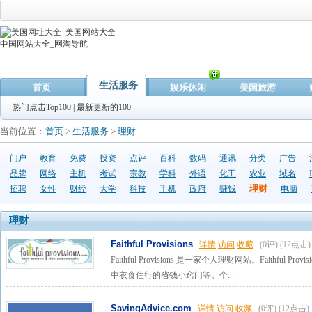
生活服务
首页
娱乐休闲
美国旅游
热门点击Top100
|
最新更新的100
当前位置：
首页
>
生活服务
>
理财
门户
教育
免费
投资
点评
百科
数码
通讯
分类
广告
品牌
网络
主机
考试
宗教
学科
外语
化工
农业
域名
理财
招聘
女性
财经
大学
科技
手机
政府
赚钱
电脑
理财
Faithful Provisions
详情
访问
收藏
(0评)
(12点击)
Faithful Provisions 是一家个人理财网站。Faithfu
中衣食住行的省钱小窍门等。个...
SavingAdvice.com
详情
访问
收藏
(0评)
(12点击)