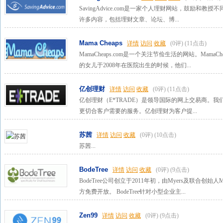
SavingAdvice.com是一家个人理财网站，鼓励和教授不同
许多内容，包括理财文章、论坛、博...
Mama Cheaps
详情
访问
收藏
(0评)
(11点击)
MamaCheaps.com是一个关注节俭生活的网站。Mama
的女儿于2008年在医院出生的时候，他们...
亿创理财
详情
访问
收藏
(0评)
(11点击)
亿创理财（E*TRADE）是领导国际的网上交易商。
更切合客户需要的服务。亿创理财为客户提...
苏茜
详情
访问
收藏
(0评)
(10点击)
苏茜...
BodeTree
详情
访问
收藏
(0评)
(9点击)
BodeTree公司创立于2011年初，由Myers及联合创始人
方免费开放。 BodeTree针对小型企业主...
Zen99
详情
访问
收藏
(0评)
(9点击)