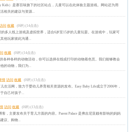
ay Kids）是赛百味旗下的社区站点，儿童可以在此体验主题游戏。网站还为用
活相关的建议与资源...
访问
收藏
(0评)
(14点击)
是一个大型的多人线上游戏及虚拟世界，适合6岁至15岁的儿童玩耍。在游戏中，玩家可
他玩家彼此沟通...
问
收藏
(0评)
(14点击)
为孩子们提供各种各样的动物活动，你可以选择在线或打印的动物着色页。我们能够教会
的动物，我们为...
详情
访问
收藏
(0评)
(13点击)
fe是个育儿生活网，致力于婴幼儿养育相关资源的发布。Easy Baby Life成立于2006年，
自己对孩子...
情
访问
收藏
(0评)
(13点击)
e 是一家博客，主要发布关于育儿方面的内容。Parent Palace 是弗吉尼亚颇有影响的妈妈
议、购物...