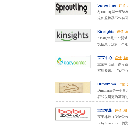
Sproutling
详情
Sproutling是
这种监控器不仅会回答
Kinsights
详情
访
Kinsights
圾信息，没有一个准确
宝宝中心
详情
访
宝宝中心是一家专业
实用资讯。宝宝中心网
Drmomma
详情
Drmomma是一个
容和以研究为基础的
宝宝地带
详情
访
宝宝地带（BabyZ
BabyZone.com