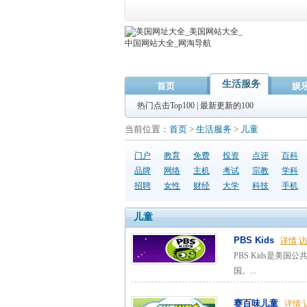
生活服务
首页
娱
热门点击Top100
|
最新更新的100
当前位置：
首页
>
生活服务
>
儿童
门户
教育
免费
投资
点评
百科
品牌
网络
主机
考试
宗教
学科
招聘
女性
财经
大学
科技
手机
儿童
PBS Kids
详情
访
PBS Kids是美国公共电
国。...
赛百味儿童
详情