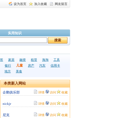
设为首页
加入收藏
网友留言
实用知识
答
家居
融资
租赁
海淘
工具
儿童
银行
房产
汽车
信用卡
地方
美食
本类新入网站
企鹅俱乐部
详情
访问
收藏
nickjr
详情
访问
收藏
尼克
详情
访问
收藏