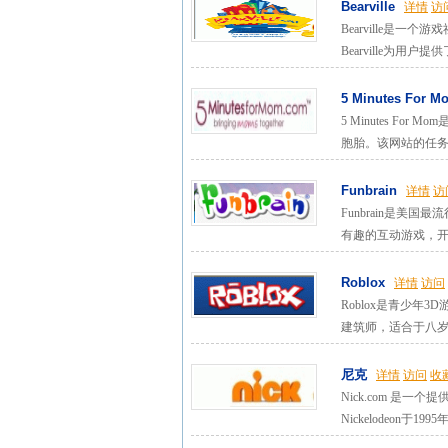
Bearville
详情
访
Bearville是
Bearville为用户
5 Minutes For M
5 Minutes 
胞胎。该网站的任务就
Funbrain
详情
访
Funbrain是美
有趣的互动游戏，开发
Roblox
详情
访问
Roblox是青少
建筑师，适合于八岁
尼克
详情
访问
收
Nick.com 是一
Nickelodeon于199