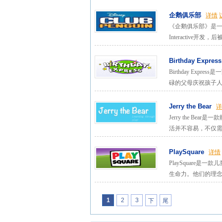
企鹅俱乐部
详情
《企鹅俱乐部》是一个
Interactive开发
Birthday Express
Birthday E
碌的父母庆祝孩子人生
Jerry the Bear
详
Jerry the 
活并不容易，不仅需要
PlaySquare
详情
PlaySquare是
生命力。他们的理念就
1
2
3
下
尾
一
页
页