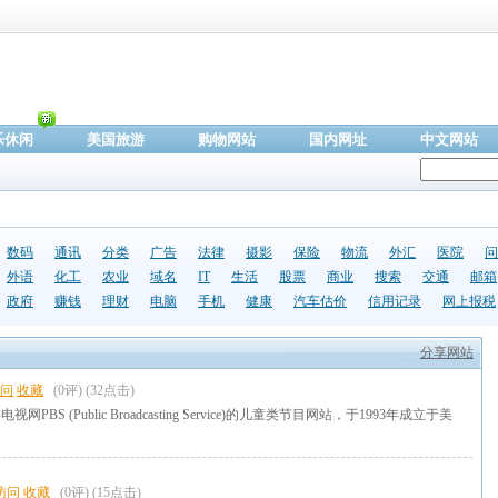
乐休闲
美国旅游
购物网站
国内网址
中文网站
数码
通讯
分类
广告
法律
摄影
保险
物流
外汇
医院
问
外语
化工
农业
域名
IT
生活
股票
商业
搜索
交通
邮箱
政府
赚钱
理财
电脑
手机
健康
汽车估价
信用记录
网上报税
分享网站
问
收藏
(0评)
(32点击)
视网PBS (Public Broadcasting Service)的儿童类节目网站，于1993年成立于美
访问
收藏
(0评)
(15点击)