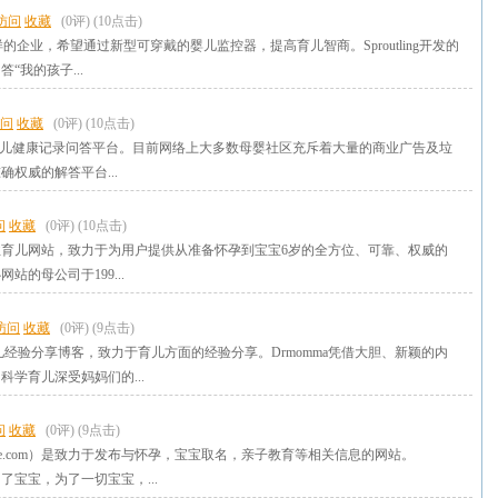
访问
收藏
(0评)
(10点击)
一家这样的企业，希望通过新型可穿戴的婴儿监控器，提高育儿智商。Sproutling开发的
“我的孩子...
问
收藏
(0评)
(10点击)
是一个婴幼儿健康记录问答平台。目前网络上大多数母婴社区充斥着大量的商业广告及垃
权威的解答平台...
问
收藏
(0评)
(10点击)
育儿网站，致力于为用户提供从准备怀孕到宝宝6岁的全方位、可靠、权威的
站的母公司于199...
访问
收藏
(0评)
(9点击)
育儿经验分享博客，致力于育儿方面的经验分享。Drmomma凭借大胆、新颖的内
科学育儿深受妈妈们的...
问
收藏
(0评)
(9点击)
one.com）是致力于发布与怀孕，宝宝取名，亲子教育等相关信息的网站。
一切为了宝宝，为了一切宝宝，...