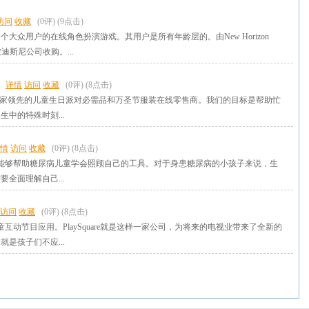
访问
收藏
(0评)
(9点击)
大众用户的在线角色扮演游戏。其用户是所有年龄层的。由New Horizon
，后被迪斯尼公司收购。...
详情
访问
收藏
(0评)
(8点击)
xpress是一家领先的儿童生日派对必需品和万圣节服装在线零售商。我们的目标是帮助忙
中的特殊时刻...
情
访问
收藏
(0评)
(8点击)
Bear是一款能够帮助糖尿病儿童学会照顾自己的工具。对于身患糖尿病的小孩子来说，生
全面理解自己...
访问
收藏
(0评)
(8点击)
一款儿童互动节目应用。PlaySquare就是这样一家公司，为将来的电视业带来了全新的
是孩子们不应...