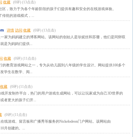
问
收藏
(0评)
(13点击)
一个游戏社区，致力于为各个年龄阶段的孩子们提供有趣和安全的在线游戏体验。
提供了传统的游戏模式，...
om
详情
访问
收藏
(0评)
(13点击)
For Mom是一家为妈妈建立的博客网站。该网站的创始人是珍妮丝和苏珊，他们是同卵双
是为妈妈们提供...
问
收藏
(0评)
(11点击)
国最流行的教育游戏网站之一，专为从幼儿园到八年级的学生设计。网站提供100多个
学生在数学、阅...
收藏
(0评)
(11点击)
年3D游戏开发制作平台，热门的用户游戏生成网站，可以让玩家成为自己3D世界的
或者更大的孩子们开...
藏
(0评)
(11点击)
个提供在线游戏、留言板和广播秀等服务的Nickelodeon门户网站。该网站由
5年10月创建的。...