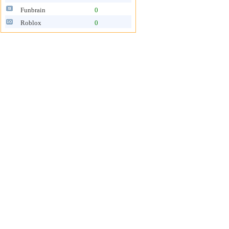
Funbrain
0
Roblox
0