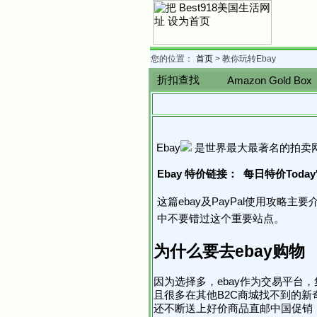
您的位置：
首页
>
教你玩转Ebay
折扣查找
Amazon Gold Box
Ebay
是世界最大最著名的拍卖
Ebay 特价链接：
每日特价Today's
这篇ebay及PayPal使用攻略主要
中不要错过这个重要站点。
为什么要去ebay购物
因为选择多，ebay作为交易平
且很多在其他B2C商城找不到的新奇
还不断送上好价商品直邮中国促销，